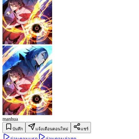
manhua
บันทึก
แจ้งเตือนตอนใหม่
แชร์
อ่านตอนแรก
อ่านตอนล่าสุด