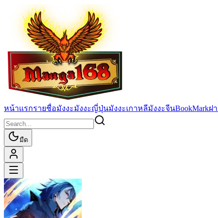
หน้าแรก
รายชื่อมังงะ
มังงะญี่ปุ่น
มังงะเกาหลี
มังงะจีน
BookMark
ฝา
มืด