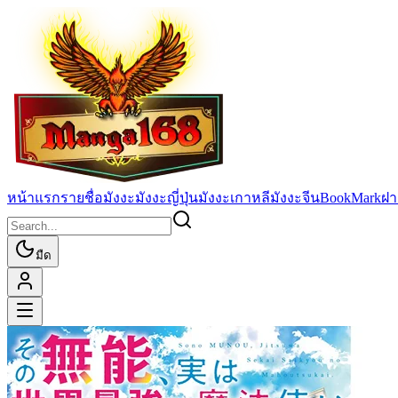
หน้าแรก
รายชื่อมังงะ
มังงะญี่ปุ่น
มังงะเกาหลี
มังงะจีน
BookMark
ฝา
มืด