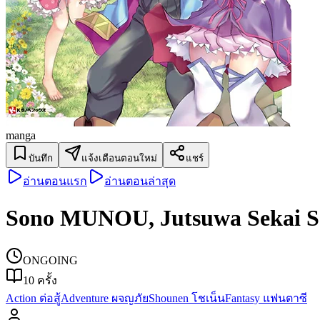
manga
บันทึก
แจ้งเตือนตอนใหม่
แชร์
อ่านตอนแรก
อ่านตอนล่าสุด
Sono MUNOU, Jutsuwa Sekai S
ONGOING
10
ครั้ง
Action ต่อสู้
Adventure ผจญภัย
Shounen โชเน็น
Fantasy แฟนตาซี