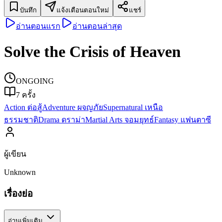
บันทึก
แจ้งเตือนตอนใหม่
แชร์
อ่านตอนแรก
อ่านตอนล่าสุด
Solve the Crisis of Heaven
ONGOING
7
ครั้ง
Action ต่อสู้
Adventure ผจญภัย
Supernatural เหนือ
ธรรมชาติ
Drama ดราม่า
Martial Arts จอมยุทธ์
Fantasy แฟนตาซี
ผู้เขียน
Unknown
เรื่องย่อ
อ่านเพิ่มเติม