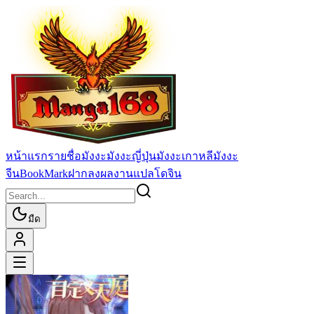
หน้าแรก
รายชื่อมังงะ
มังงะญี่ปุ่น
มังงะเกาหลี
มังงะ
จีน
BookMark
ฝากลงผลงานแปล
โดจิน
มืด