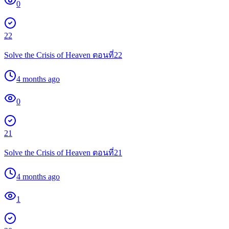
0
22
Solve the Crisis of Heaven ตอนที่22
4 months ago
0
21
Solve the Crisis of Heaven ตอนที่21
4 months ago
1