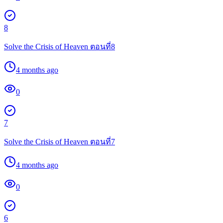
8
Solve the Crisis of Heaven ตอนที่8
4 months ago
0
7
Solve the Crisis of Heaven ตอนที่7
4 months ago
0
6