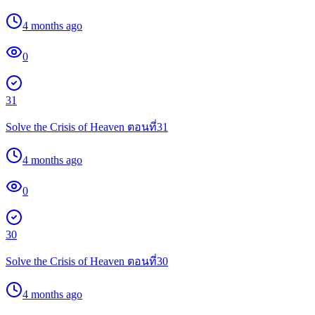
4 months ago
0
31
Solve the Crisis of Heaven ตอนที่31
4 months ago
0
30
Solve the Crisis of Heaven ตอนที่30
4 months ago