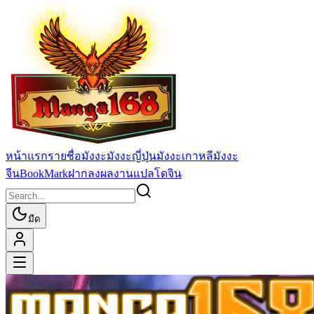
หน้าแรก
รายชื่อมังงะ
มังงะญี่ปุ่น
มังงะเกาหลี
มังงะ
จีน
BookMark
ฝากลงผลงานแปล
โดจิน
มืด