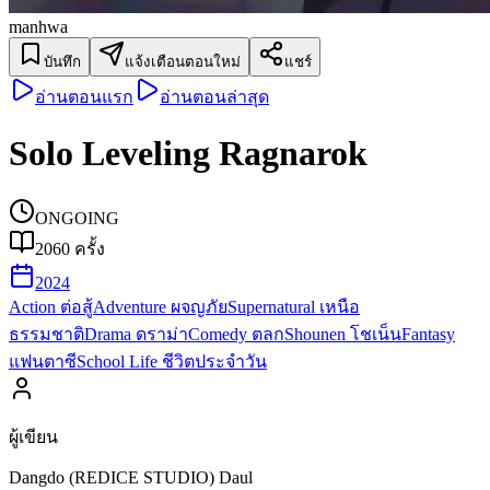
manhwa
บันทึก
แจ้งเตือนตอนใหม่
แชร์
อ่านตอนแรก
อ่านตอนล่าสุด
Solo Leveling Ragnarok
ONGOING
2060
ครั้ง
2024
Action ต่อสู้
Adventure ผจญภัย
Supernatural เหนือ
ธรรมชาติ
Drama ดราม่า
Comedy ตลก
Shounen โชเน็น
Fantasy
แฟนตาซี
School Life ชีวิตประจำวัน
ผู้เขียน
Dangdo (REDICE STUDIO) Daul