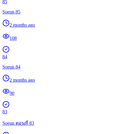
85
Soeun 85
2 months ago
108
84
Soeun 84
2 months ago
90
83
Soeun ตอนที่ 83