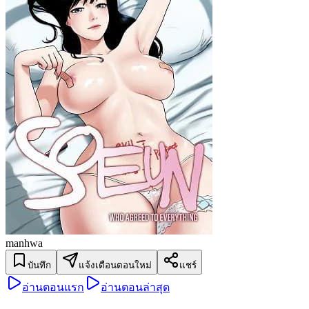
manhwa
บันทึก
แจ้งเตือนตอนใหม่
แชร์
อ่านตอนแรก
อ่านตอนล่าสุด