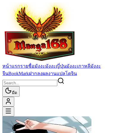
หน้าแรก
รายชื่อมังงะ
มังงะญี่ปุ่น
มังงะเกาหลี
มังงะ
จีน
BookMark
ฝากลงผลงานแปล
โดจิน
มืด