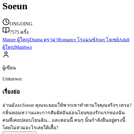
Soeun
ONGOING
7575
ครั้ง
Mature ผู้ใหญ่
Drama ดราม่า
Romance โรแมนซ์
Josei โจเซย์
Adult
ผู้ใหญ่
Manhwa
ผู้เขียน
Unknown
เรื่องย่อ
อ่านมังงะSoeun คุณจะยอมให้พวกเขาทำตามใจคุณจริงๆ เหรอ?
กลิ่นหอมหวานและการสัมผัสอันอ่อนโยนของรักแรกของฉัน
คนที่เคยปลอบโยนฉัน... และตอนนี้ คนๆ นั้นกำลังยืนอยู่ตรงนี้
โดยไม่สวมอะไรเลยใต้เสื้อ?