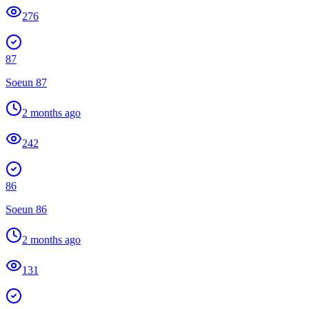
276
87
Soeun 87
2 months ago
242
86
Soeun 86
2 months ago
131