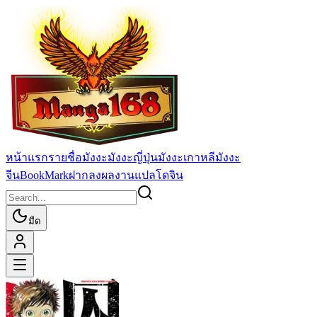
หน้าแรก
รายชื่อมังงะ
มังงะญี่ปุ่น
มังงะเกาหลี
มังงะ
จีน
BookMark
ฝากลงผลงานแปล
โดจิน
มืด