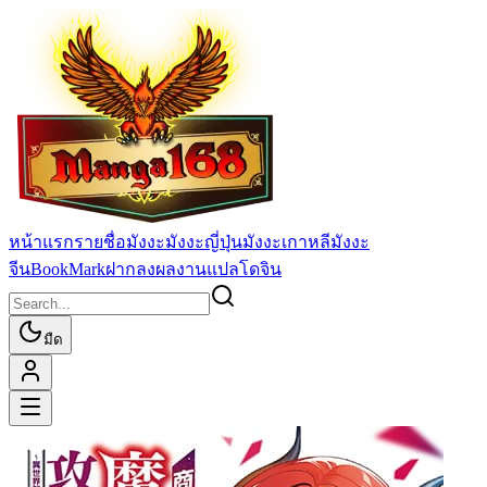
หน้าแรก
รายชื่อมังงะ
มังงะญี่ปุ่น
มังงะเกาหลี
มังงะ
จีน
BookMark
ฝากลงผลงานแปล
โดจิน
มืด