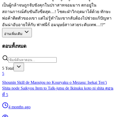
เป็นผู้กล้าจนถูกจับขังคุกในปราสาทจอมมาร ตกอยู่ใน
สถานการณ์คับขันถึงขีดสุด…! โซตะฝ่าวิกฤตมาได้ด้วย ทักษะ
พ่อค้าติดตัวของเขา แต่ไม่รู้ทำไมเขากลับต้องไปช่วยแก้ปัญหา
อันน่าอับอายให้กับ ฟาฟนีร์ อมนุษย์สาวสวยระดับเทพ…!?”
อ่านเพิ่มเติม
ตอนทั้งหมด
5
Total
5
Shounin Skill de Maoujou no Kouryaku o Mezasu: Isekai Ten’i
Shita node Saikyou Item to Talk-jutsu de Ikinuku koto ni shita ตอน
ที่ 5
4 months ago