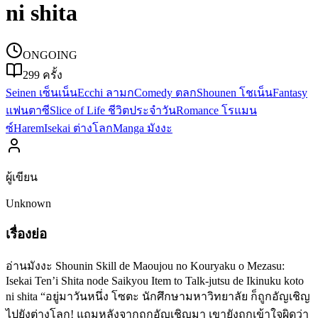
ni shita
ONGOING
299
ครั้ง
Seinen เซ็นเน็น
Ecchi ลามก
Comedy ตลก
Shounen โชเน็น
Fantasy
แฟนตาซี
Slice of Life ชีวิตประจำวัน
Romance โรแมน
ซ์
Harem
Isekai ต่างโลก
Manga มังงะ
ผู้เขียน
Unknown
เรื่องย่อ
อ่านมังงะ Shounin Skill de Maoujou no Kouryaku o Mezasu:
Isekai Ten’i Shita node Saikyou Item to Talk-jutsu de Ikinuku koto
ni shita “อยู่มาวันหนึ่ง โซตะ นักศึกษามหาวิทยาลัย ก็ถูกอัญเชิญ
ไปยังต่างโลก! แถมหลังจากถูกอัญเชิญมา เขายังถูกเข้าใจผิดว่า