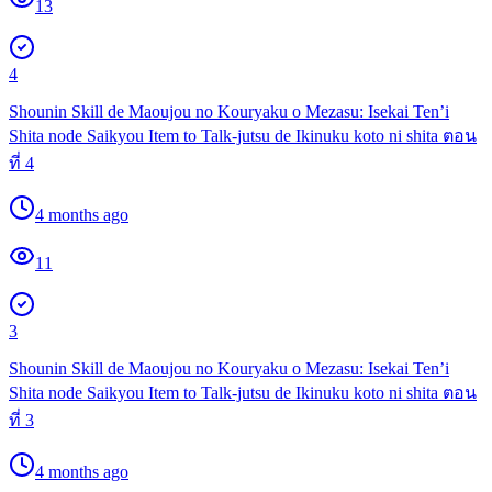
13
4
Shounin Skill de Maoujou no Kouryaku o Mezasu: Isekai Ten’i
Shita node Saikyou Item to Talk-jutsu de Ikinuku koto ni shita ตอน
ที่ 4
4 months ago
11
3
Shounin Skill de Maoujou no Kouryaku o Mezasu: Isekai Ten’i
Shita node Saikyou Item to Talk-jutsu de Ikinuku koto ni shita ตอน
ที่ 3
4 months ago