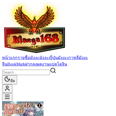
หน้าแรก
รายชื่อมังงะ
มังงะญี่ปุ่น
มังงะเกาหลี
มังงะ
จีน
BookMark
ฝากลงผลงานแปล
โดจิน
มืด