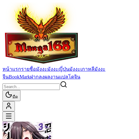
หน้าแรก
รายชื่อมังงะ
มังงะญี่ปุ่น
มังงะเกาหลี
มังงะ
จีน
BookMark
ฝากลงผลงานแปล
โดจิน
มืด