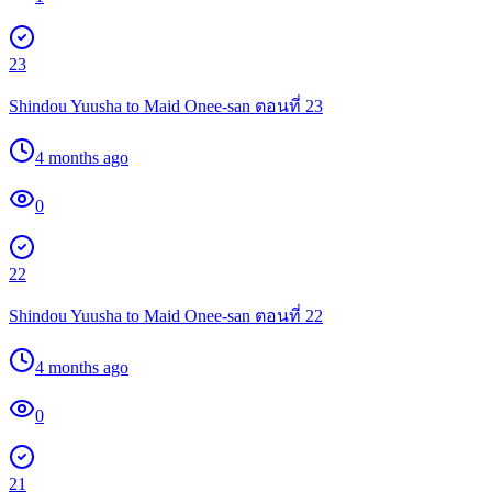
23
Shindou Yuusha to Maid Onee-san ตอนที่ 23
4 months ago
0
22
Shindou Yuusha to Maid Onee-san ตอนที่ 22
4 months ago
0
21