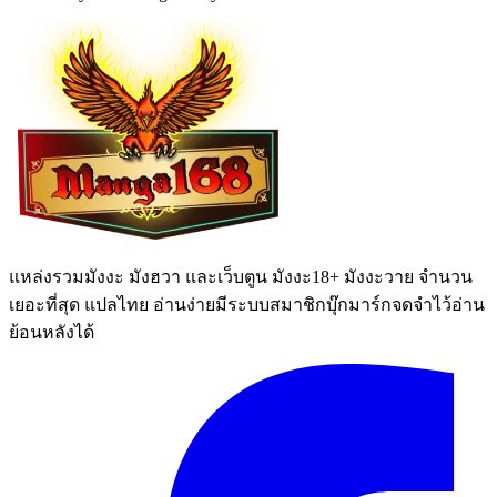
แหล่งรวมมังงะ มังฮวา และเว็บตูน มังงะ18+ มังงะวาย จำนวน
เยอะที่สุด แปลไทย อ่านง่ายมีระบบสมาชิกบุ๊กมาร์กจดจำไว้อ่าน
ย้อนหลังได้