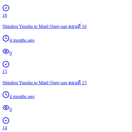
16
Shindou Yuusha to Maid Onee-san ตอนที่ 16
4 months ago
0
15
Shindou Yuusha to Maid Onee-san ตอนที่ 15
4 months ago
0
14