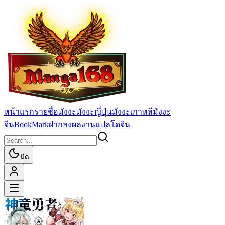
หน้าแรก
รายชื่อมังงะ
มังงะญี่ปุ่น
มังงะเกาหลี
มังงะ
จีน
BookMark
ฝากลงผลงานแปล
โดจิน
มืด