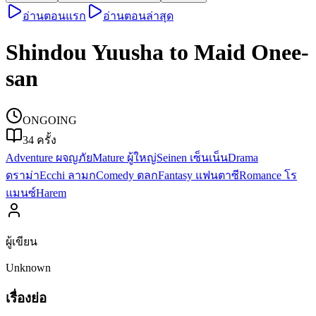
อ่านตอนแรก
อ่านตอนล่าสุด
Shindou Yuusha to Maid Onee-
san
ONGOING
34
ครั้ง
Adventure ผจญภัย
Mature ผู้ใหญ่
Seinen เซ็นเน็น
Drama
ดราม่า
Ecchi ลามก
Comedy ตลก
Fantasy แฟนตาซี
Romance โร
แมนซ์
Harem
ผู้เขียน
Unknown
เรื่องย่อ