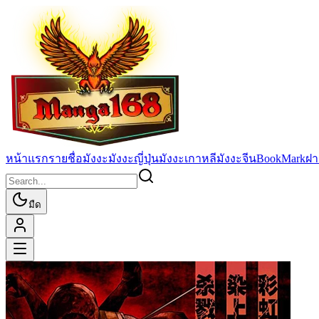
หน้าแรก
รายชื่อมังงะ
มังงะญี่ปุ่น
มังงะเกาหลี
มังงะจีน
BookMark
ฝา
มืด