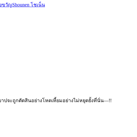
องขวัญ
Shounen โชเน็น
จะถูกตัดสินอย่างโหดเหี้ยมอย่างไม่หยุดยั้งที่นั่น—!!