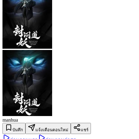
manhua
บันทึก
แจ้งเตือนตอนใหม่
แชร์