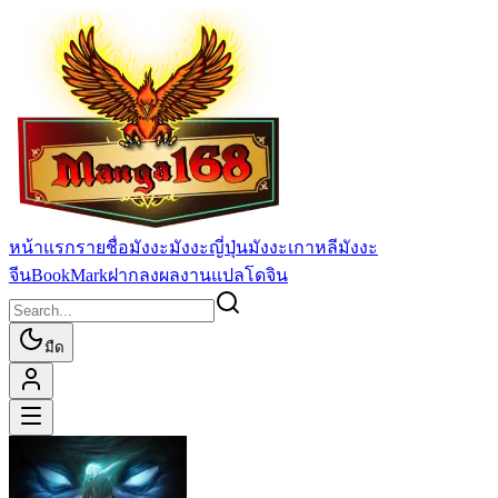
หน้าแรก
รายชื่อมังงะ
มังงะญี่ปุ่น
มังงะเกาหลี
มังงะ
จีน
BookMark
ฝากลงผลงานแปล
โดจิน
มืด