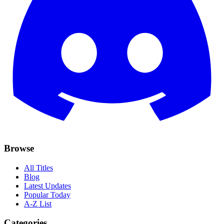
Browse
All Titles
Blog
Latest Updates
Popular Today
A-Z List
Categories