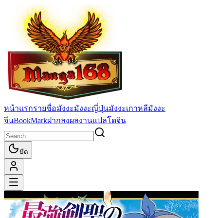
หน้าแรก
รายชื่อมังงะ
มังงะญี่ปุ่น
มังงะเกาหลี
มังงะ
จีน
BookMark
ฝากลงผลงานแปล
โดจิน
มืด