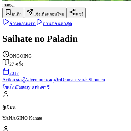
manga
บันทึก
แจ้งเตือนตอนใหม่
แชร์
อ่านตอนแรก
อ่านตอนล่าสุด
Saihate no Paladin
ONGOING
27
ครั้ง
2017
Action ต่อสู้
Adventure ผจญภัย
Drama ดราม่า
Shounen
โชเน็น
Fantasy แฟนตาซี
ผู้เขียน
YANAGINO Kanata