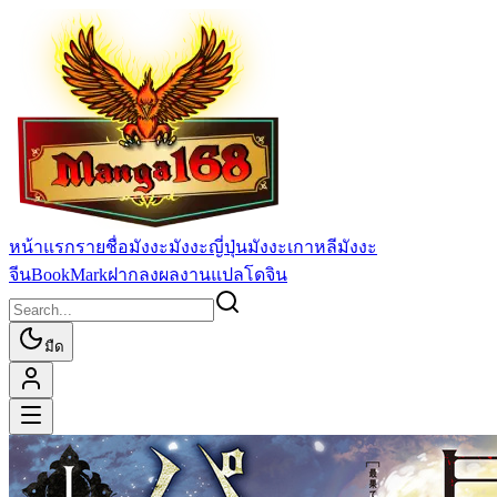
หน้าแรก
รายชื่อมังงะ
มังงะญี่ปุ่น
มังงะเกาหลี
มังงะ
จีน
BookMark
ฝากลงผลงานแปล
โดจิน
มืด