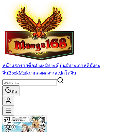
หน้าแรก
รายชื่อมังงะ
มังงะญี่ปุ่น
มังงะเกาหลี
มังงะ
จีน
BookMark
ฝากลงผลงานแปล
โดจิน
มืด