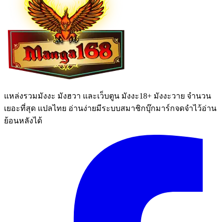
แหล่งรวมมังงะ มังฮวา และเว็บตูน มังงะ18+ มังงะวาย จำนวน
เยอะที่สุด แปลไทย อ่านง่ายมีระบบสมาชิกบุ๊กมาร์กจดจำไว้อ่าน
ย้อนหลังได้