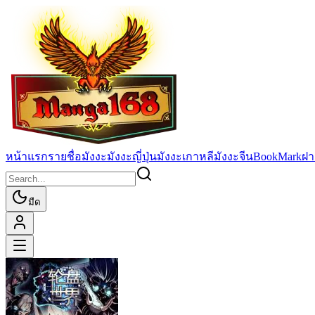
หน้าแรก
รายชื่อมังงะ
มังงะญี่ปุ่น
มังงะเกาหลี
มังงะจีน
BookMark
ฝา
มืด