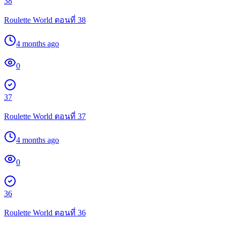
38
Roulette World ตอนที่ 38
4 months ago
0
37
Roulette World ตอนที่ 37
4 months ago
0
36
Roulette World ตอนที่ 36