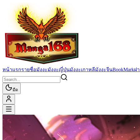
หน้าแรก
รายชื่อมังงะ
มังงะญี่ปุ่น
มังงะเกาหลี
มังงะจีน
BookMark
ฝา
มืด