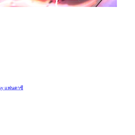
asy แฟนตาซี