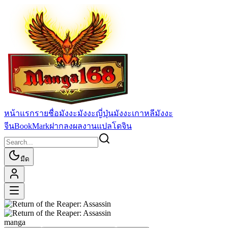
หน้าแรก
รายชื่อมังงะ
มังงะญี่ปุ่น
มังงะเกาหลี
มังงะ
จีน
BookMark
ฝากลงผลงานแปล
โดจิน
มืด
manga