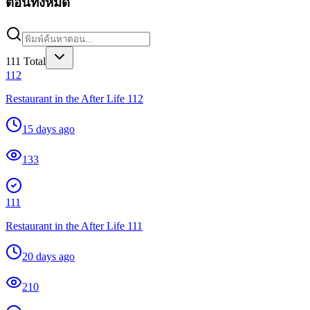
ตอนทั้งหมด
111
Total
112
Restaurant in the After Life 112
15 days ago
133
111
Restaurant in the After Life 111
20 days ago
210