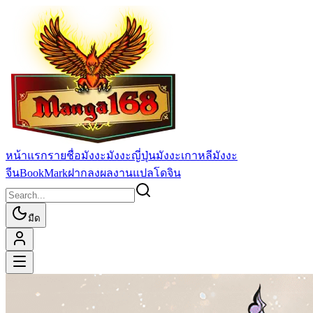
หน้าแรก
รายชื่อมังงะ
มังงะญี่ปุ่น
มังงะเกาหลี
มังงะ
จีน
BookMark
ฝากลงผลงานแปล
โดจิน
มืด