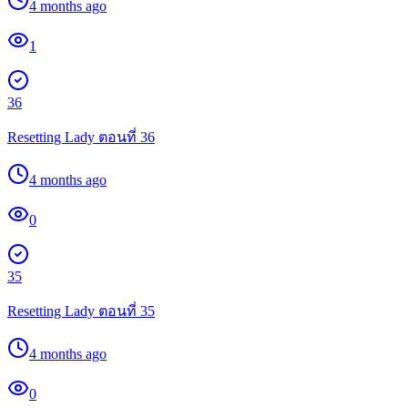
4 months ago
1
36
Resetting Lady ตอนที่ 36
4 months ago
0
35
Resetting Lady ตอนที่ 35
4 months ago
0