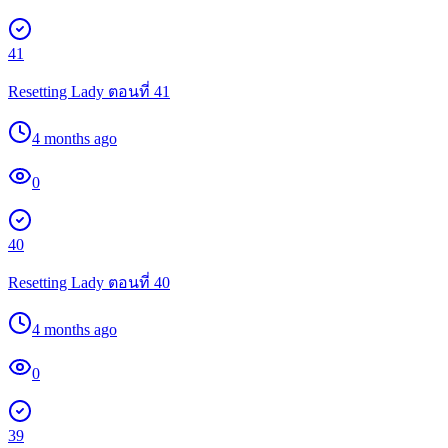
41
Resetting Lady ตอนที่ 41
4 months ago
0
40
Resetting Lady ตอนที่ 40
4 months ago
0
39