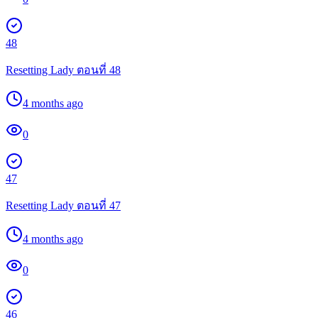
48
Resetting Lady ตอนที่ 48
4 months ago
0
47
Resetting Lady ตอนที่ 47
4 months ago
0
46