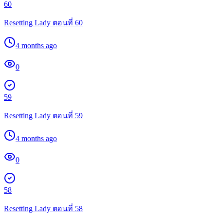
60
Resetting Lady ตอนที่ 60
4 months ago
0
59
Resetting Lady ตอนที่ 59
4 months ago
0
58
Resetting Lady ตอนที่ 58