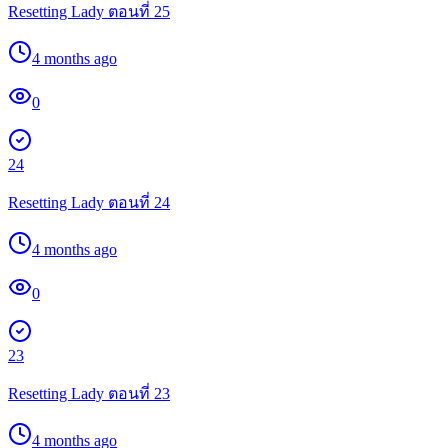
Resetting Lady ตอนที่ 25
4 months ago
0
24
Resetting Lady ตอนที่ 24
4 months ago
0
23
Resetting Lady ตอนที่ 23
4 months ago