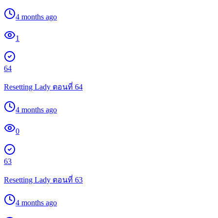
4 months ago
1
64
Resetting Lady ตอนที่ 64
4 months ago
0
63
Resetting Lady ตอนที่ 63
4 months ago