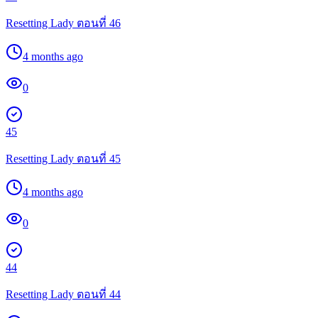
Resetting Lady ตอนที่ 46
4 months ago
0
45
Resetting Lady ตอนที่ 45
4 months ago
0
44
Resetting Lady ตอนที่ 44