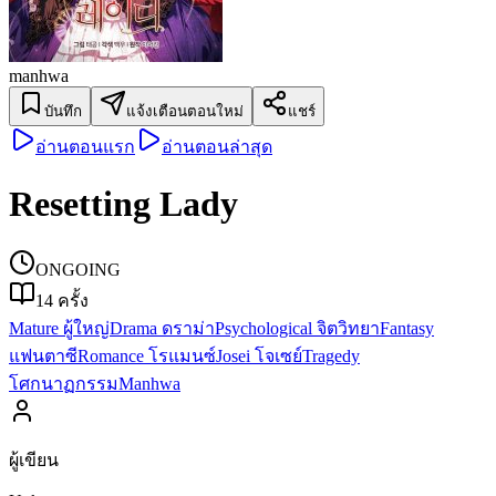
manhwa
บันทึก
แจ้งเตือนตอนใหม่
แชร์
อ่านตอนแรก
อ่านตอนล่าสุด
Resetting Lady
ONGOING
14
ครั้ง
Mature ผู้ใหญ่
Drama ดราม่า
Psychological จิตวิทยา
Fantasy
แฟนตาซี
Romance โรแมนซ์
Josei โจเซย์
Tragedy
โศกนาฏกรรม
Manhwa
ผู้เขียน