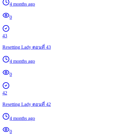
4 months ago
0
43
Resetting Lady ตอนที่ 43
4 months ago
0
42
Resetting Lady ตอนที่ 42
4 months ago
0