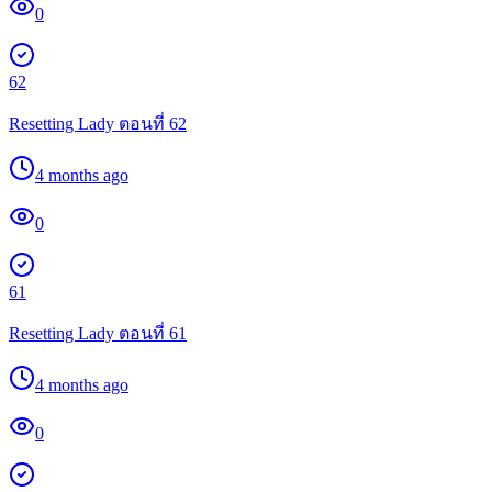
0
62
Resetting Lady ตอนที่ 62
4 months ago
0
61
Resetting Lady ตอนที่ 61
4 months ago
0