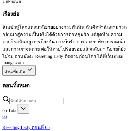
Unknown
เรื่องย่อ
ฉันเข้าสู่โลกแห่งนวนิยายอย่างกระทันหัน ฉันคิดว่าฉันสามารถ
กลับมาสู่ความเป็นจริงได้ด้วยการตกหลุมรัก แต่สุดท้ายความ
ตายก็รอฉันอยู่ การป้องกัน การบีบรัด การวางยาพิษ การจมน้ำ
และการเผาจนตาย ต่อให้ตายไปร้อยรอบแล้วกลับมา นิยายก็ยัง
ไม่จบ อ่านมังงะ Resetting Lady ติดตามก่อนใคร ได้ที่เว็บ miku-
manga.com
อ่านเพิ่มเติม
ตอนทั้งหมด
65
Total
65
Resetting Lady ตอนที่ 65