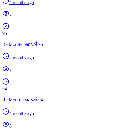
4 months ago
7
95
Re:Monster ตอนที่ 95
4 months ago
5
94
Re:Monster ตอนที่ 94
4 months ago
6