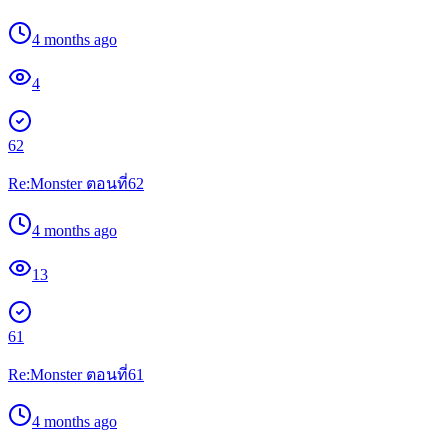
4 months ago
4
62
Re:Monster ตอนที่62
4 months ago
13
61
Re:Monster ตอนที่61
4 months ago