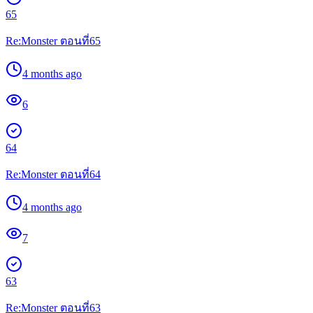
65
Re:Monster ตอนที่65
4 months ago
6
64
Re:Monster ตอนที่64
4 months ago
7
63
Re:Monster ตอนที่63