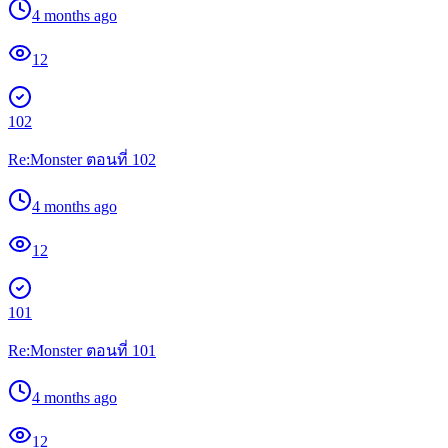
4 months ago
12
102
Re:Monster ตอนที่ 102
4 months ago
12
101
Re:Monster ตอนที่ 101
4 months ago
12