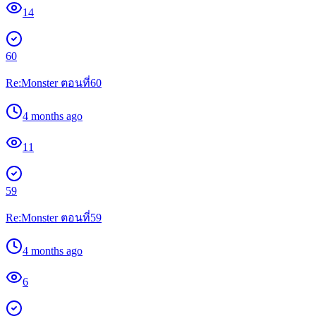
14
60
Re:Monster ตอนที่60
4 months ago
11
59
Re:Monster ตอนที่59
4 months ago
6