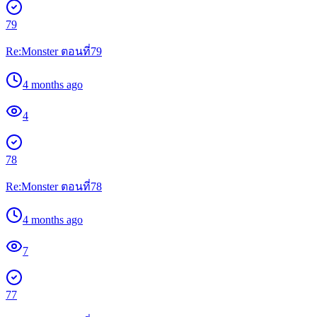
79
Re:Monster ตอนที่79
4 months ago
4
78
Re:Monster ตอนที่78
4 months ago
7
77