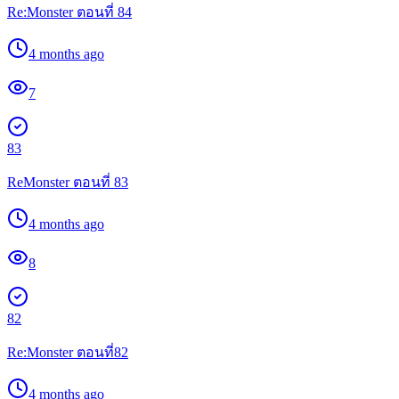
Re:Monster ตอนที่ 84
4 months ago
7
83
ReMonster ตอนที่ 83
4 months ago
8
82
Re:Monster ตอนที่82
4 months ago