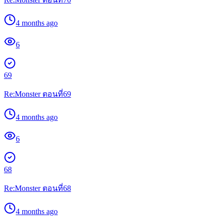
4 months ago
6
69
Re:Monster ตอนที่69
4 months ago
6
68
Re:Monster ตอนที่68
4 months ago