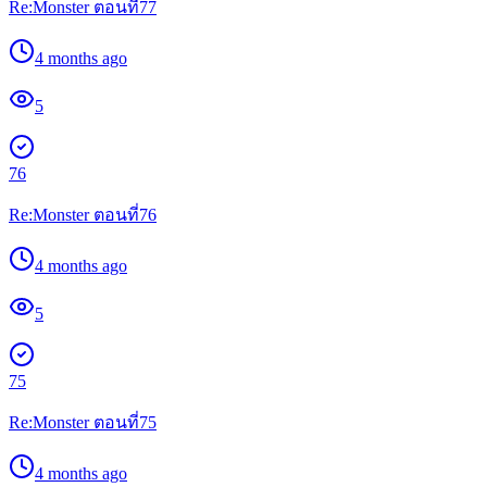
Re:Monster ตอนที่77
4 months ago
5
76
Re:Monster ตอนที่76
4 months ago
5
75
Re:Monster ตอนที่75
4 months ago