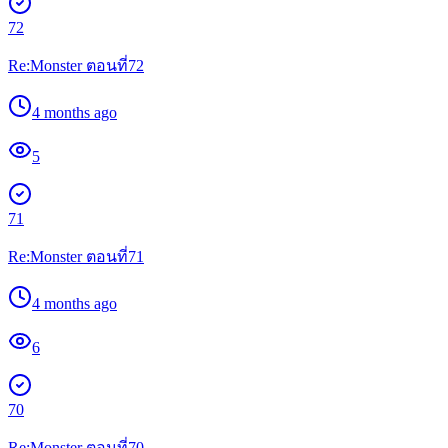
72
Re:Monster ตอนที่72
4 months ago
5
71
Re:Monster ตอนที่71
4 months ago
6
70
Re:Monster ตอนที่70