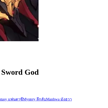
t Sword God
ntasy แฟนตาซี
Mystery ลึกลับ
Manhwa มังฮวา