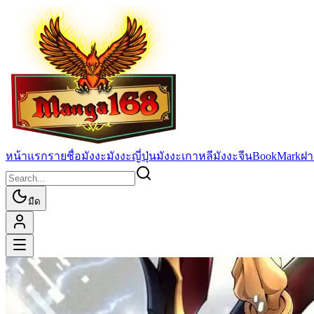
หน้าแรก
รายชื่อมังงะ
มังงะญี่ปุ่น
มังงะเกาหลี
มังงะจีน
BookMark
ฝา
มืด