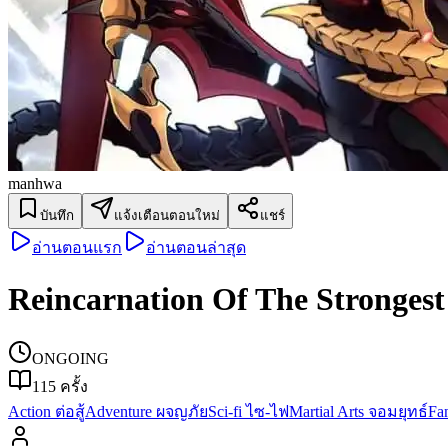
manhwa
บันทึก
แจ้งเตือนตอนใหม่
แชร์
อ่านตอนแรก
อ่านตอนล่าสุด
Reincarnation Of The Stronges
ONGOING
115
ครั้ง
Action ต่อสู้
Adventure ผจญภัย
Sci-fi ไซ-ไฟ
Martial Arts จอมยุทธ์
Fa