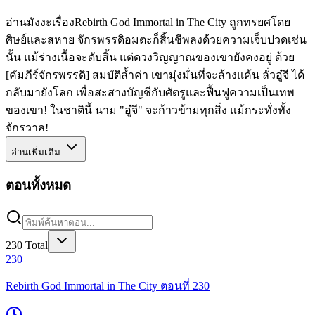
อ่านมังงะเรื่องRebirth God Immortal in The City ถูกทรยศโดย
ศิษย์และสหาย จักรพรรดิอมตะก็สิ้นชีพลงด้วยความเจ็บปวดเช่น
นั้น แม้ร่างเนื้อจะดับสิ้น แต่ดวงวิญญาณของเขายังคงอยู่ ด้วย
[คัมภีร์จักรพรรดิ] สมบัติล้ำค่า เขามุ่งมั่นที่จะล้างแค้น ลั่วอู๋จี ได้
กลับมายังโลก เพื่อสะสางบัญชีกับศัตรูและฟื้นฟูความเป็นเทพ
ของเขา! ในชาตินี้ นาม "อู๋จี" จะก้าวข้ามทุกสิ่ง แม้กระทั่งทั้ง
จักรวาล!
อ่านเพิ่มเติม
ตอนทั้งหมด
230
Total
230
Rebirth God Immortal in The City ตอนที่ 230