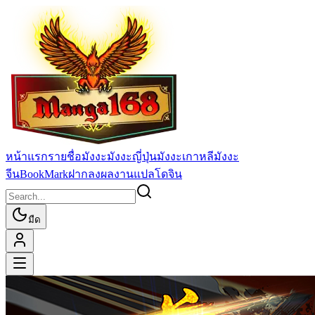
หน้าแรก
รายชื่อมังงะ
มังงะญี่ปุ่น
มังงะเกาหลี
มังงะ
จีน
BookMark
ฝากลงผลงานแปล
โดจิน
มืด