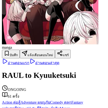
manga
บันทึก
แจ้งเตือนตอนใหม่
แชร์
อ่านตอนแรก
อ่านตอนล่าสุด
RAUL to Kyuuketsuki
ONGOING
61
ครั้ง
Action ต่อสู้
Adventure ผจญภัย
Comedy ตลก
Fantasy