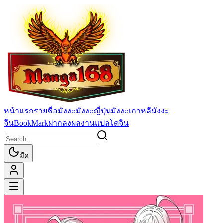
หน้าแรก
รายชื่อมังงะ
มังงะญี่ปุ่น
มังงะเกาหลี
มังงะ
จีน
BookMark
ฝากลงผลงานแปล
โดจิน
มืด