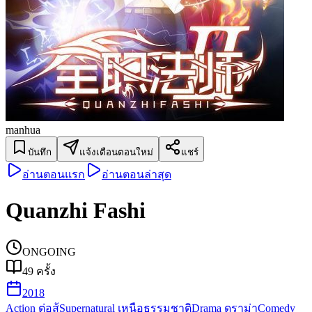
manhua
บันทึก
แจ้งเตือนตอนใหม่
แชร์
อ่านตอนแรก
อ่านตอนล่าสุด
Quanzhi Fashi
ONGOING
49
ครั้ง
2018
Action ต่อสู้
Supernatural เหนือธรรมชาติ
Drama ดราม่า
Comedy