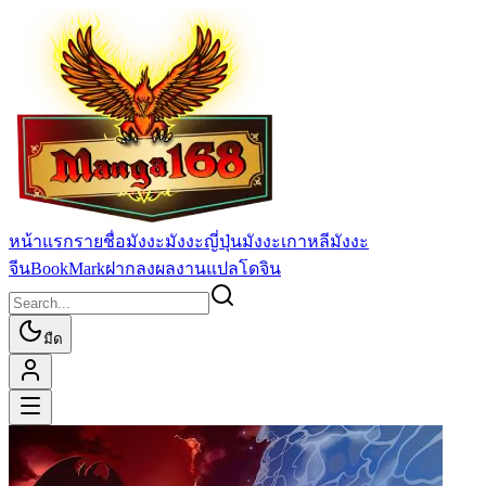
หน้าแรก
รายชื่อมังงะ
มังงะญี่ปุ่น
มังงะเกาหลี
มังงะ
จีน
BookMark
ฝากลงผลงานแปล
โดจิน
มืด