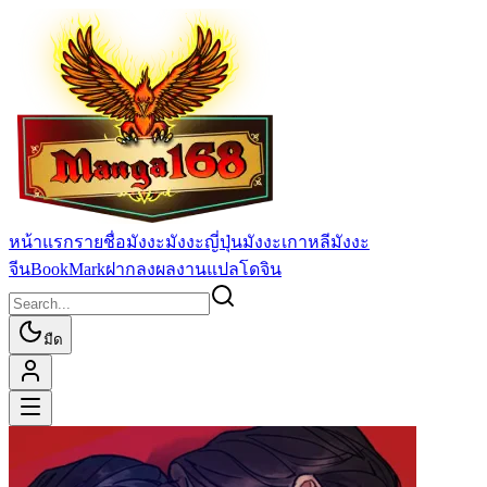
หน้าแรก
รายชื่อมังงะ
มังงะญี่ปุ่น
มังงะเกาหลี
มังงะ
จีน
BookMark
ฝากลงผลงานแปล
โดจิน
มืด