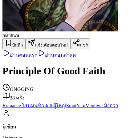
manhwa
บันทึก
แจ้งเตือนตอนใหม่
แชร์
อ่านตอนแรก
อ่านตอนล่าสุด
Principle Of Good Faith
ONGOING
38
ครั้ง
Romance โรแมนซ์
Adult ผู้ใหญ่
Smut
Yaoi
Manhwa มังฮวา
ผู้เขียน