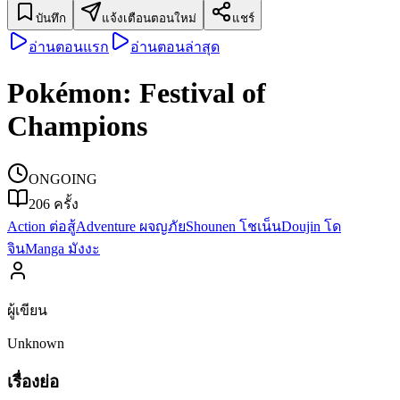
บันทึก
แจ้งเตือนตอนใหม่
แชร์
อ่านตอนแรก
อ่านตอนล่าสุด
Pokémon: Festival of
Champions
ONGOING
206
ครั้ง
Action ต่อสู้
Adventure ผจญภัย
Shounen โชเน็น
Doujin โด
จิน
Manga มังงะ
ผู้เขียน
Unknown
เรื่องย่อ