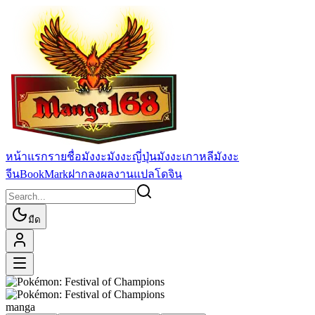
หน้าแรก
รายชื่อมังงะ
มังงะญี่ปุ่น
มังงะเกาหลี
มังงะ
จีน
BookMark
ฝากลงผลงานแปล
โดจิน
มืด
manga