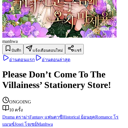
manhwa
บันทึก
แจ้งเตือนตอนใหม่
แชร์
อ่านตอนแรก
อ่านตอนล่าสุด
Please Don’t Come To The
Villainess’ Stationery Store!
ONGOING
10
ครั้ง
Drama ดราม่า
Fantasy แฟนตาซี
Historical ย้อนยุค
Romance โร
แมนซ์
Josei โจเซย์
Manhwa