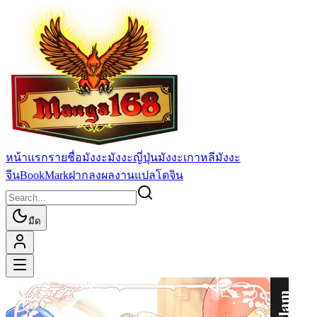
หน้าแรก
รายชื่อมังงะ
มังงะญี่ปุ่น
มังงะเกาหลี
มังงะ
จีน
BookMark
ฝากลงผลงานแปล
โดจิน
มืด