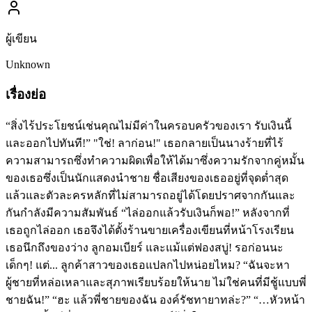
ผู้เขียน
Unknown
เรื่องย่อ
“สิ่งไร้ประโยชน์เช่นคุณไม่มีค่าในครอบครัวของเรา รับเงินนี้
และออกไปทันที!” "ใช่! ลาก่อน!" เธอกลายเป็นนางร้ายที่ไร้
ความสามารถซึ่งทำความผิดเพื่อให้ได้มาซึ่งความรักจากคู่หมั้น
ของเธอซึ่งเป็นนักแสดงนำชาย ชื่อเสียงของเธออยู่ที่จุดต่ำสุด
แล้วและตัวละครหลักที่ไม่สามารถอยู่ได้โดยปราศจากกันและ
กันกำลังมีความสัมพันธ์ “ไล่ออกแล้วรับเงินก็พอ!” หลังจากที่
เธอถูกไล่ออก เธอจึงได้ตั้งร้านขายเครื่องเขียนที่หน้าโรงเรียน
เธอนึกถึงของว่าง ลูกอมเบียร์ และแม้แต่ฟองสบู่! รอก่อนนะ
เด็กๆ! แต่... ลูกค้าสาวของเธอแปลกไปหน่อยไหม? “ฉันจะหา
ผู้ชายที่หล่อเหลาและสุภาพเรียบร้อยให้นาย ไม่ใช่คนที่มีชู้แบบพี่
ชายฉัน!” “ฮะ แล้วพี่ชายของฉัน องค์รัชทายาทล่ะ?” “…หัวหน้า