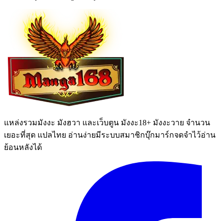
แหล่งรวมมังงะ มังฮวา และเว็บตูน มังงะ18+ มังงะวาย จำนวน
เยอะที่สุด แปลไทย อ่านง่ายมีระบบสมาชิกบุ๊กมาร์กจดจำไว้อ่าน
ย้อนหลังได้