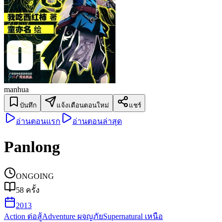
manhua
บันทึก
แจ้งเตือนตอนใหม่
แชร์
อ่านตอนแรก
อ่านตอนล่าสุด
Panlong
ONGOING
58
ครั้ง
2013
Action ต่อสู้
Adventure ผจญภัย
Supernatural เหนือ