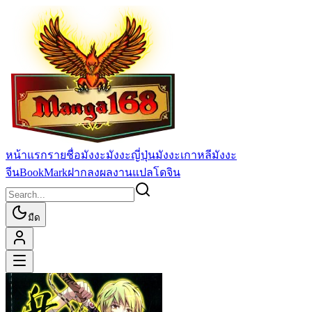
หน้าแรก
รายชื่อมังงะ
มังงะญี่ปุ่น
มังงะเกาหลี
มังงะ
จีน
BookMark
ฝากลงผลงานแปล
โดจิน
มืด