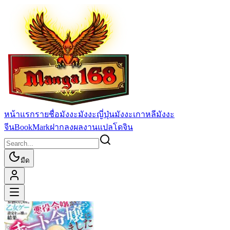
หน้าแรก
รายชื่อมังงะ
มังงะญี่ปุ่น
มังงะเกาหลี
มังงะ
จีน
BookMark
ฝากลงผลงานแปล
โดจิน
มืด