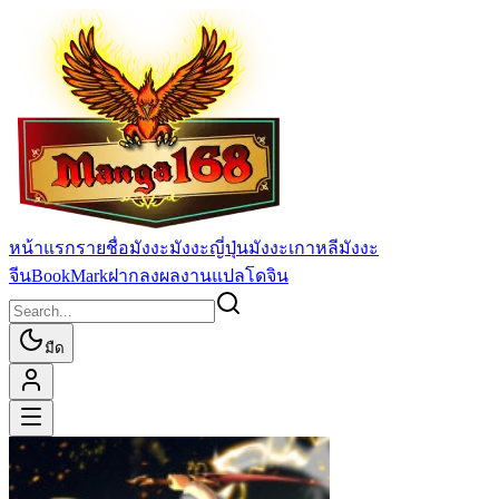
หน้าแรก
รายชื่อมังงะ
มังงะญี่ปุ่น
มังงะเกาหลี
มังงะ
จีน
BookMark
ฝากลงผลงานแปล
โดจิน
มืด