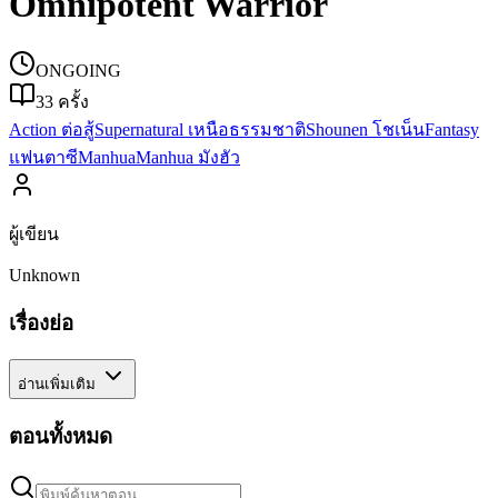
Omnipotent Warrior
ONGOING
33
ครั้ง
Action ต่อสู้
Supernatural เหนือธรรมชาติ
Shounen โชเน็น
Fantasy
แฟนตาซี
Manhua
Manhua มังฮัว
ผู้เขียน
Unknown
เรื่องย่อ
อ่านเพิ่มเติม
ตอนทั้งหมด