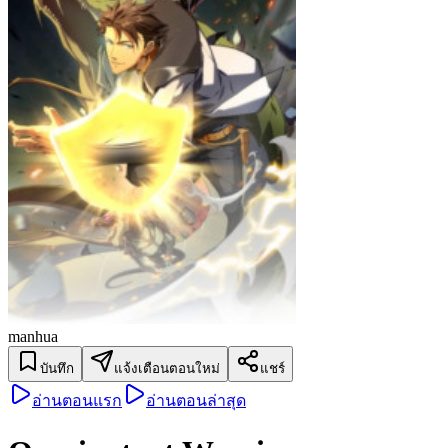
manhua
บันทึก
แจ้งเตือนตอนใหม่
แชร์
อ่านตอนแรก
อ่านตอนล่าสุด