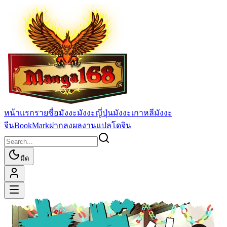
หน้าแรก
รายชื่อมังงะ
มังงะญี่ปุ่น
มังงะเกาหลี
มังงะ
จีน
BookMark
ฝากลงผลงานแปล
โดจิน
มืด