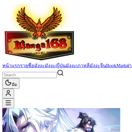
หน้าแรก
รายชื่อมังงะ
มังงะญี่ปุ่น
มังงะเกาหลี
มังงะจีน
BookMark
ฝา
มืด