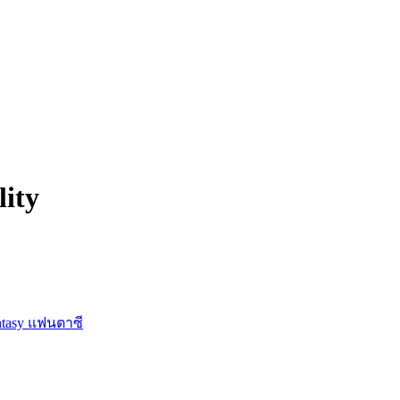
ity
ntasy แฟนตาซี