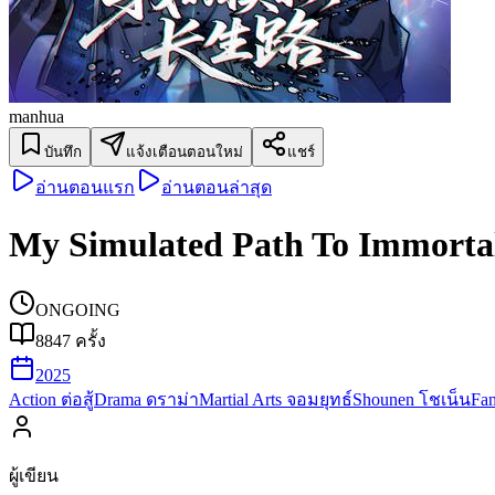
manhua
บันทึก
แจ้งเตือนตอนใหม่
แชร์
อ่านตอนแรก
อ่านตอนล่าสุด
My Simulated Path To Immortal
ONGOING
8847
ครั้ง
2025
Action ต่อสู้
Drama ดราม่า
Martial Arts จอมยุทธ์
Shounen โชเน็น
Fa
ผู้เขียน