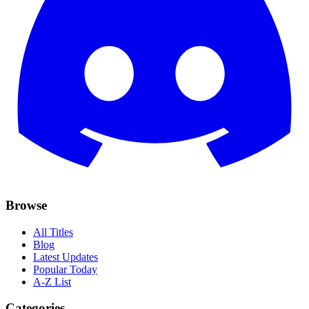
Browse
All Titles
Blog
Latest Updates
Popular Today
A-Z List
Categories