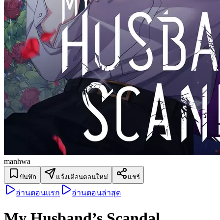
manhwa
บันทึก
แจ้งเตือนตอนใหม่
แชร์
อ่านตอนแรก
อ่านตอนล่าสุด
My Husband’s Scandal