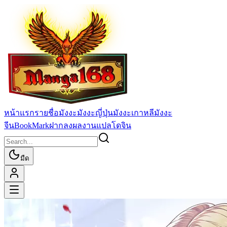
หน้าแรก
รายชื่อมังงะ
มังงะญี่ปุ่น
มังงะเกาหลี
มังงะ
จีน
BookMark
ฝากลงผลงานแปล
โดจิน
มืด