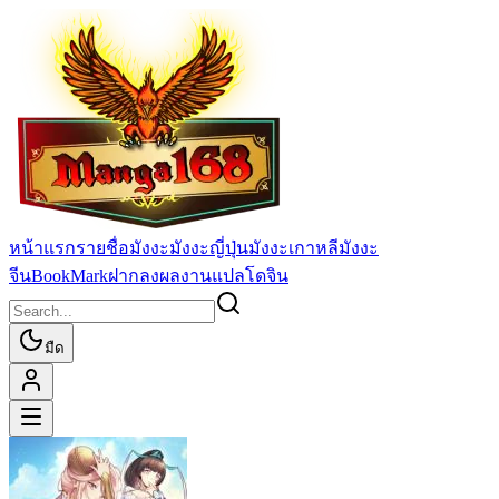
หน้าแรก
รายชื่อมังงะ
มังงะญี่ปุ่น
มังงะเกาหลี
มังงะ
จีน
BookMark
ฝากลงผลงานแปล
โดจิน
มืด