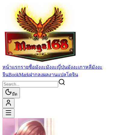
หน้าแรก
รายชื่อมังงะ
มังงะญี่ปุ่น
มังงะเกาหลี
มังงะ
จีน
BookMark
ฝากลงผลงานแปล
โดจิน
มืด