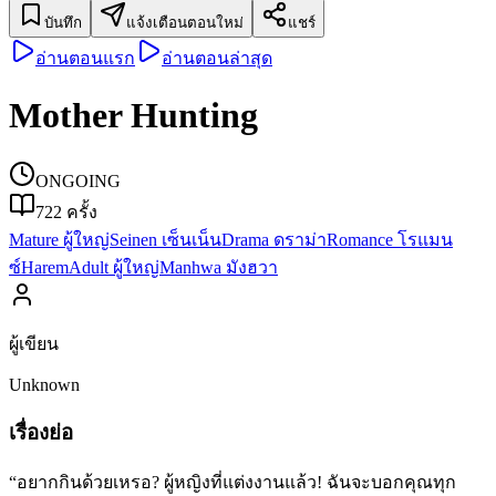
บันทึก
แจ้งเตือนตอนใหม่
แชร์
อ่านตอนแรก
อ่านตอนล่าสุด
Mother Hunting
ONGOING
722
ครั้ง
Mature ผู้ใหญ่
Seinen เซ็นเน็น
Drama ดราม่า
Romance โรแมน
ซ์
Harem
Adult ผู้ใหญ่
Manhwa มังฮวา
ผู้เขียน
Unknown
เรื่องย่อ
“อยากกินด้วยเหรอ? ผู้หญิงที่แต่งงานแล้ว! ฉันจะบอกคุณทุก