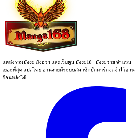
แหล่งรวมมังงะ มังฮวา และเว็บตูน มังงะ18+ มังงะวาย จำนวน
เยอะที่สุด แปลไทย อ่านง่ายมีระบบสมาชิกบุ๊กมาร์กจดจำไว้อ่าน
ย้อนหลังได้