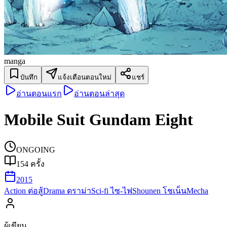
manga
บันทึก
แจ้งเตือนตอนใหม่
แชร์
อ่านตอนแรก
อ่านตอนล่าสุด
Mobile Suit Gundam Eight
ONGOING
154
ครั้ง
2015
Action ต่อสู้
Drama ดราม่า
Sci-fi ไซ-ไฟ
Shounen โชเน็น
Mecha
ผู้เขียน