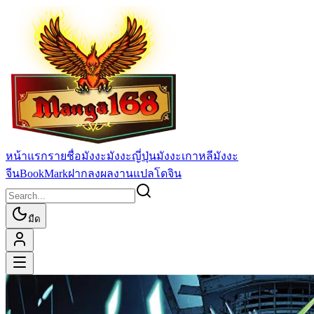
หน้าแรก
รายชื่อมังงะ
มังงะญี่ปุ่น
มังงะเกาหลี
มังงะ
จีน
BookMark
ฝากลงผลงานแปล
โดจิน
มืด