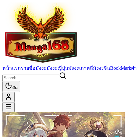
หน้าแรก
รายชื่อมังงะ
มังงะญี่ปุ่น
มังงะเกาหลี
มังงะจีน
BookMark
ฝา
มืด