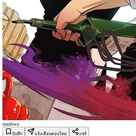
manhwa
บันทึก
แจ้งเตือนตอนใหม่
แชร์