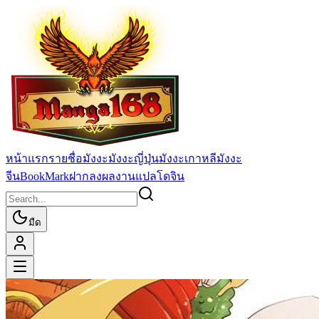
หน้าแรก
รายชื่อมังงะ
มังงะญี่ปุ่น
มังงะเกาหลี
มังงะ
จีน
BookMark
ฝากลงผลงานแปล
โดจิน
มืด