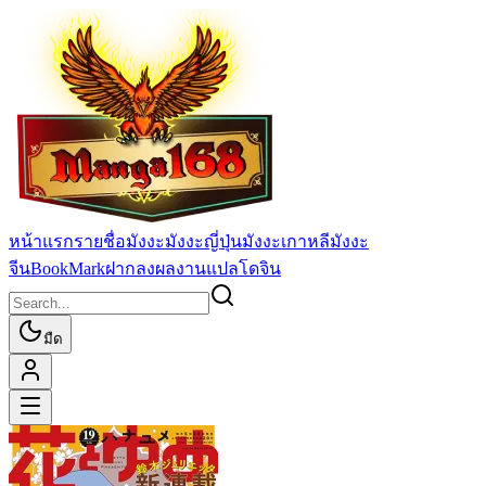
หน้าแรก
รายชื่อมังงะ
มังงะญี่ปุ่น
มังงะเกาหลี
มังงะ
จีน
BookMark
ฝากลงผลงานแปล
โดจิน
มืด