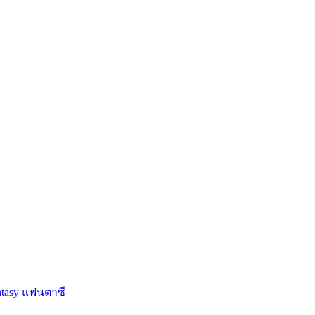
ntasy แฟนตาซี