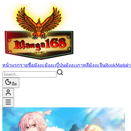
หน้าแรก
รายชื่อมังงะ
มังงะญี่ปุ่น
มังงะเกาหลี
มังงะจีน
BookMark
ฝา
มืด