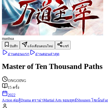
manhua
บันทึก
แจ้งเตือนตอนใหม่
แชร์
อ่านตอนแรก
อ่านตอนล่าสุด
Master of Ten Thousand Paths
ONGOING
15
ครั้ง
2022
Action ต่อสู้
Drama ดราม่า
Martial Arts จอมยุทธ์
Shounen โชเน็น
Fa