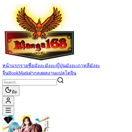
หน้าแรก
รายชื่อมังงะ
มังงะญี่ปุ่น
มังงะเกาหลี
มังงะ
จีน
BookMark
ฝากลงผลงานแปล
โดจิน
มืด