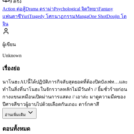
9
ครั้ง
Action ต่อสู้
Drama ดราม่า
Psychological จิตวิทยา
Fantasy
แฟนตาซี
Yuri
Tragedy โศกนาฏกรรม
Manga
One Shot
Doujin โด
จิน
ผู้เขียน
Unknown
เรื่องย่อ
นาโนฮะAUนี้ได้ปฏิบัติภารกิจลับสุดยอดที่ต้องปิดบังเฟท…และ
ทำในสิ่งที่นาโนฮะในจักรวาลหลักไม่มีวันทำ // ยิ้มชั่วร้ายก่อน
กางแขนเหมือนเปิดม่านการแสดง // เอาล่ะ มาดูความมืดของ
ปีศาจสีขาวผู้อาบไปด้วยเลือดกันเถอะ ดาร์กคาสึ
อ่านเพิ่มเติม
ตอนทั้งหมด