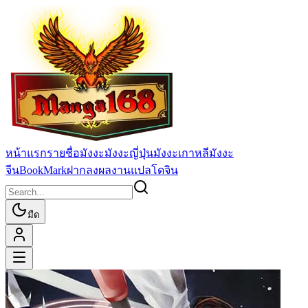
หน้าแรก
รายชื่อมังงะ
มังงะญี่ปุ่น
มังงะเกาหลี
มังงะ
จีน
BookMark
ฝากลงผลงานแปล
โดจิน
มืด