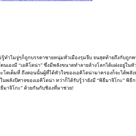
ไม่รู้ทำไมจู่ๆก็ถูกบรรดาชายหนุ่มทั่วเมืองรุมจีบ จนสุดท้ายถึงกับถู
ตนเองมี “เอคิโดน่า” ซึ่งมีพลังขนาดทำลายล้างโลกได้แฝงอยู่ในหัวใจ
ตเต็มที่ ถึงตอนนั้นผู้ที่ได้หัวใจของเอคิโดน่ามาครองก็จะได้พลั
ในพลังปิศาจของเอคิโดน่า ทว่าก็ได้รับรู้ว่ายังมี “พิธีมาจิโกะ” พิธ
ีมาจิโกะ” ด้วยกันกับชิองที่มาช่วย!