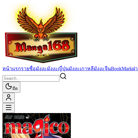
หน้าแรก
รายชื่อมังงะ
มังงะญี่ปุ่น
มังงะเกาหลี
มังงะจีน
BookMark
ฝา
มืด