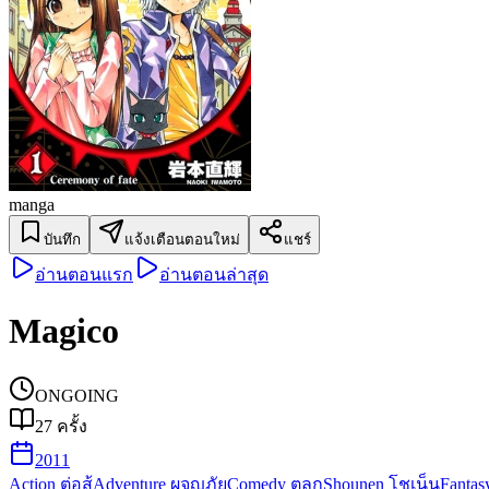
manga
บันทึก
แจ้งเตือนตอนใหม่
แชร์
อ่านตอนแรก
อ่านตอนล่าสุด
Magico
ONGOING
27
ครั้ง
2011
Action ต่อสู้
Adventure ผจญภัย
Comedy ตลก
Shounen โชเน็น
Fanta