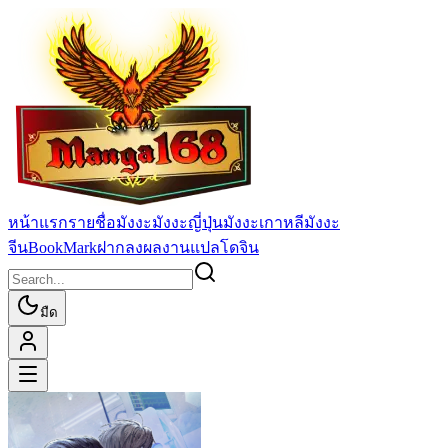
หน้าแรก
รายชื่อมังงะ
มังงะญี่ปุ่น
มังงะเกาหลี
มังงะ
จีน
BookMark
ฝากลงผลงานแปล
โดจิน
มืด