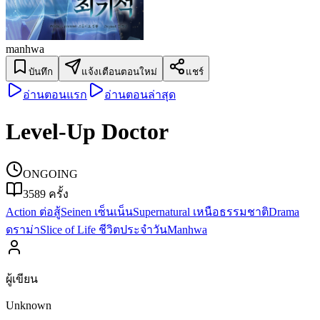
manhwa
บันทึก
แจ้งเตือนตอนใหม่
แชร์
อ่านตอนแรก
อ่านตอนล่าสุด
Level-Up Doctor
ONGOING
3589
ครั้ง
Action ต่อสู้
Seinen เซ็นเน็น
Supernatural เหนือธรรมชาติ
Drama
ดราม่า
Slice of Life ชีวิตประจำวัน
Manhwa
ผู้เขียน
Unknown