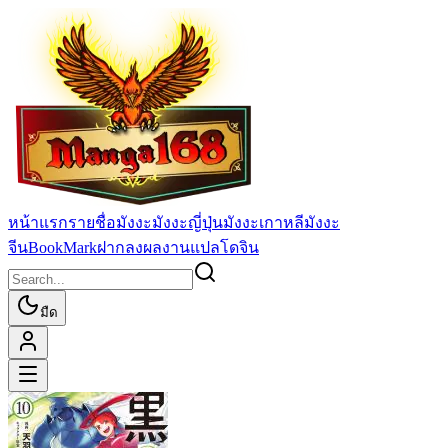
หน้าแรก
รายชื่อมังงะ
มังงะญี่ปุ่น
มังงะเกาหลี
มังงะ
จีน
BookMark
ฝากลงผลงานแปล
โดจิน
มืด