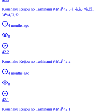
Koushaku Reijou no Tashinami ตอนที่42.5 à¸•à¸­à¸™à¸žà¸
´à¹€à¸¨à¸©
4 months ago
0
42.2
Koushaku Reijou no Tashinami ตอนที่42.2
4 months ago
0
42.1
Koushaku Reijou no Tashinami ตอนที่42.1