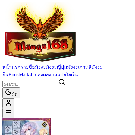
หน้าแรก
รายชื่อมังงะ
มังงะญี่ปุ่น
มังงะเกาหลี
มังงะ
จีน
BookMark
ฝากลงผลงานแปล
โดจิน
มืด