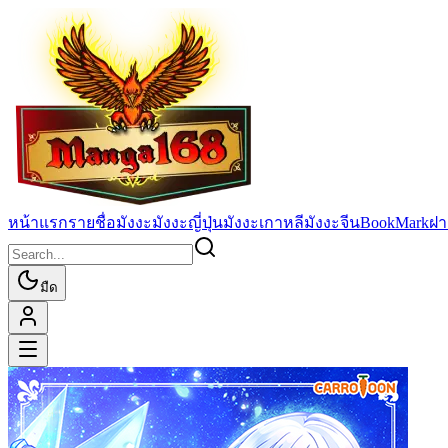
หน้าแรก
รายชื่อมังงะ
มังงะญี่ปุ่น
มังงะเกาหลี
มังงะจีน
BookMark
ฝา
มืด