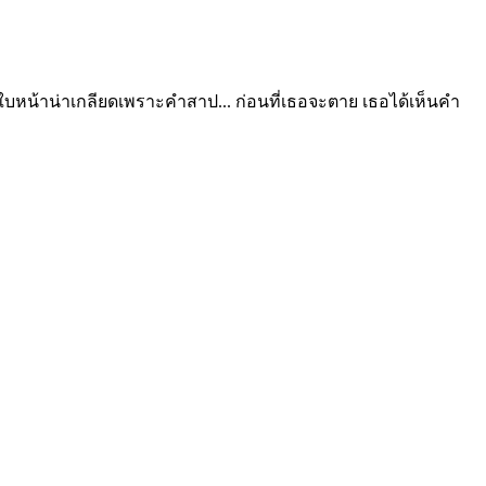
ีใบหน้าน่าเกลียดเพราะคำสาป... ก่อนที่เธอจะตาย เธอได้เห็นคำ