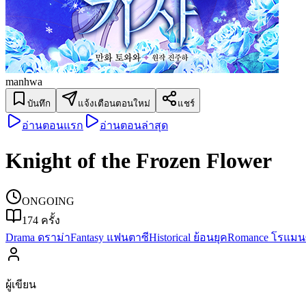
manhwa
บันทึก
แจ้งเตือนตอนใหม่
แชร์
อ่านตอนแรก
อ่านตอนล่าสุด
Knight of the Frozen Flower
ONGOING
174
ครั้ง
Drama ดราม่า
Fantasy แฟนตาซี
Historical ย้อนยุค
Romance โรแมน
ผู้เขียน