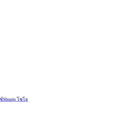
ซ์
Shoujo โชโจ