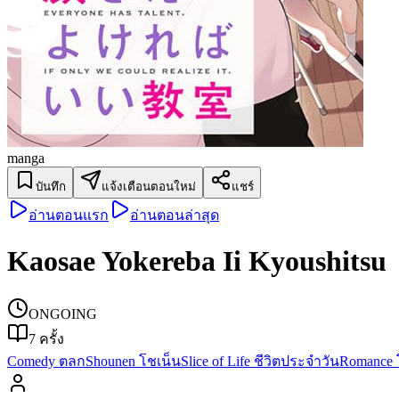
manga
บันทึก
แจ้งเตือนตอนใหม่
แชร์
อ่านตอนแรก
อ่านตอนล่าสุด
Kaosae Yokereba Ii Kyoushitsu
ONGOING
7
ครั้ง
Comedy ตลก
Shounen โชเน็น
Slice of Life ชีวิตประจำวัน
Romance 