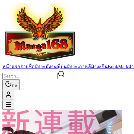
หน้าแรก
รายชื่อมังงะ
มังงะญี่ปุ่น
มังงะเกาหลี
มังงะจีน
BookMark
ฝา
มืด