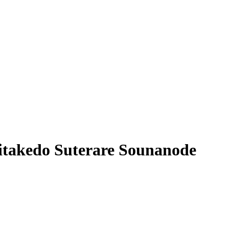
itakedo Suterare Sounanode