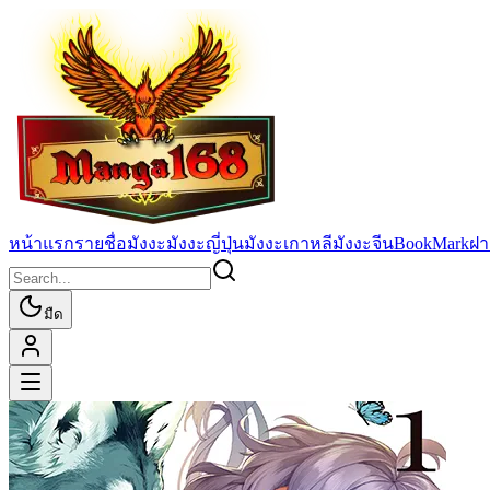
หน้าแรก
รายชื่อมังงะ
มังงะญี่ปุ่น
มังงะเกาหลี
มังงะจีน
BookMark
ฝา
มืด