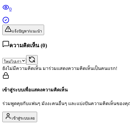
0
แจ้งปัญหา/แนะนำ
ความคิดเห็น (
0
)
ยังไม่มีความคิดเห็น มาร่วมแสดงความคิดเห็นเป็นคนแรก!
เข้าสู่ระบบเพื่อแสดงความคิดเห็น
ร่วมพูดคุยกับแฟนๆ มังงะคนอื่นๆ และแบ่งปันความคิดเห็นของค
เข้าสู่ระบบเลย